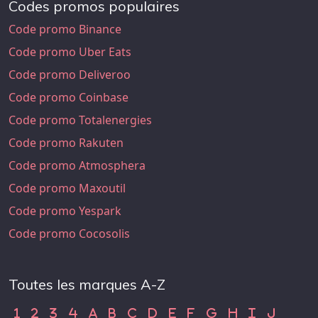
Codes promos populaires
Code promo Binance
Code promo Uber Eats
Code promo Deliveroo
Code promo Coinbase
Code promo Totalenergies
Code promo Rakuten
Code promo Atmosphera
Code promo Maxoutil
Code promo Yespark
Code promo Cocosolis
Toutes les marques A-Z
Code Promo 1
Code Promo 2
Code Promo 3
Code Promo 4
Code Promo A
Code Promo B
Code Promo C
Code Promo D
Code Promo E
Code Promo F
Code Promo G
Code Promo H
Code Promo
Code Pr
1
2
3
4
A
B
C
D
E
F
G
H
I
J