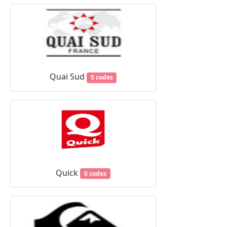
Quai Sud
5 codes
Quick
0 codes