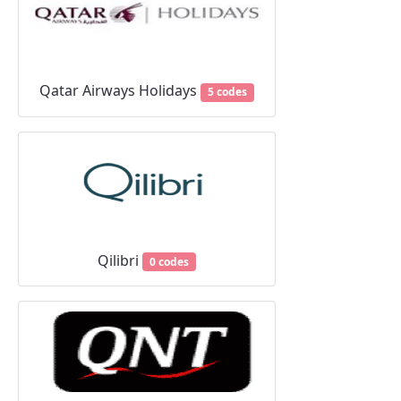
Qatar Airways Holidays
5 codes
Qilibri
0 codes