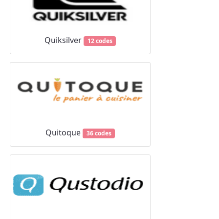
Quiksilver
12 codes
Quitoque
36 codes