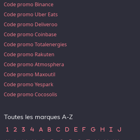
Code promo Binance
Code promo Uber Eats
Code promo Deliveroo
Code promo Coinbase
Code promo Totalenergies
Code promo Rakuten
Code promo Atmosphera
Code promo Maxoutil
Code promo Yespark
Code promo Cocosolis
Toutes les marques A-Z
Code Promo 1
Code Promo 2
Code Promo 3
Code Promo 4
Code Promo A
Code Promo B
Code Promo C
Code Promo D
Code Promo E
Code Promo F
Code Promo G
Code Promo H
Code Promo
Code Pr
1
2
3
4
A
B
C
D
E
F
G
H
I
J