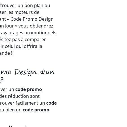
 trouver un bon plan ou
iser les moteurs de
pant « Code Promo Design
un Jour » vous obtiendrez
es avantages promotionnels
hésitez pas à comparer
r celui qui offrira la
ande !
omo Design d'un
?
uver un
code promo
odes réduction sont
trouver facilement un
code
u bien un
code promo