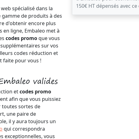
150€ HT dépensés avec ce
 web spécialisé dans la
e gamme de produits à des
tre d'obtenir encore plus
s en ligne, Embaleo met à
des
codes promo
que vous
s supplémentaires sur vos
lleurs codes réduction et
t faite pour vous !
Embaleo valides
uction et
codes promo
nt afin que vous puissiez
 toutes sortes de
rt, une paire de
, il y aura toujours un
o
qui correspondra
es exceptionnelles, vous