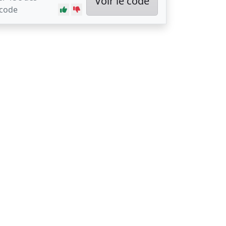
Voir le code
 code