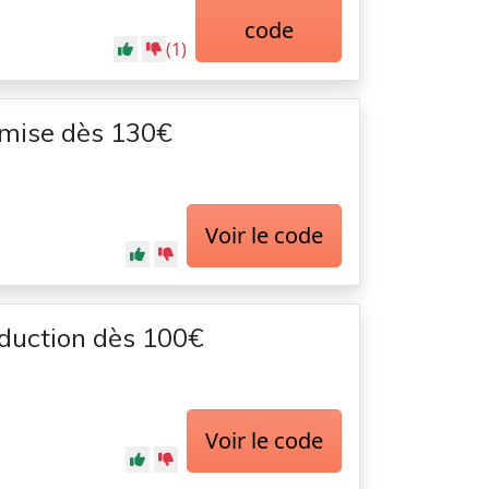
code
(1)
emise dès 130€
Voir le code
duction dès 100€
Voir le code