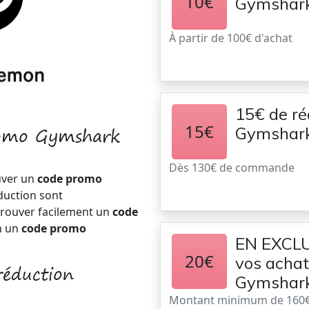
10€
Gymshark !
À partir de 100€ d'achat
15€ de réd
15€
romo Gymshark
Gymshar
Dès 130€ de commande
uver un
code promo
duction sont
trouver facilement un
code
n un
code promo
EN EXCLUS
20€
vos achat
réduction
Gymshark
Montant minimum de 160