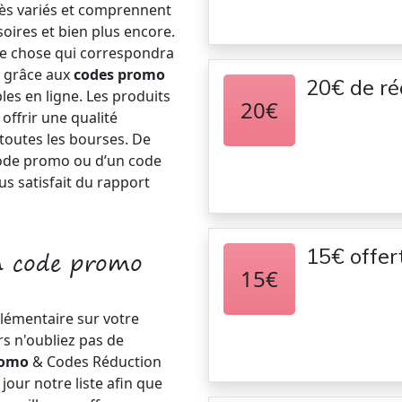
ès variés et comprennent
oires et bien plus encore.
e chose qui correspondra
t grâce aux
codes promo
20€ de ré
es en ligne. Les produits
20€
ffrir une qualité
toutes les bourses. De
n code promo ou d’un code
s satisfait du rapport
15€ offer
un code promo
15€
lémentaire sur votre
 n'oubliez pas de
romo
& Codes Réduction
ur notre liste afin que