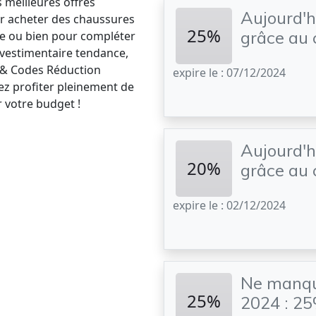
s meilleures offres
Aujourd'h
ur acheter des chaussures
25%
grâce au
e ou bien pour compléter
 vestimentaire tendance,
 & Codes Réduction
expire le : 07/12/2024
ez profiter pleinement de
 votre budget !
Aujourd'hu
20%
grâce au
expire le : 02/12/2024
Ne manqu
25%
2024 : 25