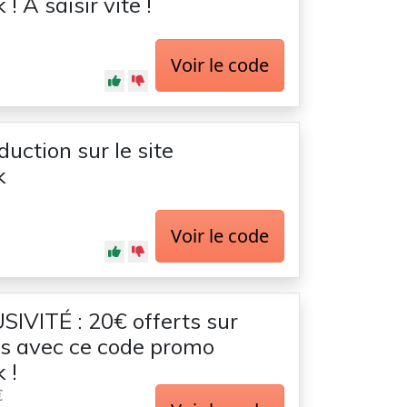
 À saisir vite !
Voir le code
uction sur le site
k
Voir le code
IVITÉ : 20€ offerts sur
s avec ce code promo
 !
€