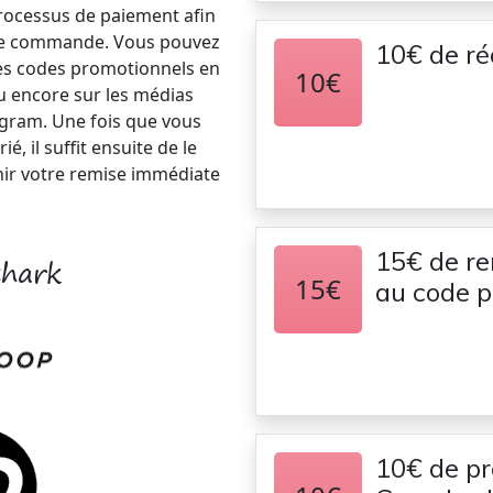
processus de paiement afin
tre commande. Vous pouvez
10€ de réd
es codes promotionnels en
10€
ou encore sur les médias
gram. Une fois que vous
 il suffit ensuite de le
nir votre remise immédiate
15€ de re
shark
15€
au code 
10€ de p