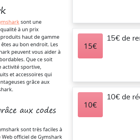
rk
Gymshark
sont une
qualité à un prix
15€ de r
de produits haut de gamme
15€
 êtes au bon endroit. Les
hark peuvent vous aider à
bordables. Que ce soit
 activité sportive,
ts et accessoires qui
antageuses grâce aux
shark.
10€ de ré
10€
râce aux codes
ymshark sont très faciles à
site Web officiel de Gymshark