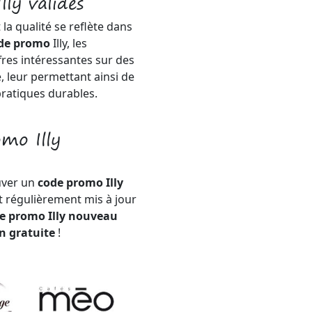
ly valides
 la qualité se reflète dans
de promo
Illy, les
es intéressantes sur des
é, leur permettant ainsi de
pratiques durables.
mo Illy
uver un
code promo Illy
t régulièrement mis à jour
e promo Illy nouveau
on gratuite
!