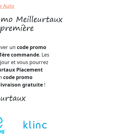
e Auto
omo Meilleurtaux
 première
uver un
code promo
) 1ère commande
. Les
jour et vous pourrez
urtaux Placement
un
code promo
livraison gratuite
!
eurtaux