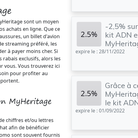
age
MyHeritage sont un moyen
-2,5% sur
os achats en ligne. Que ce
2.5%
kit ADN e
ussures, un billet d'avion
MyHeritage
 streaming préféré, les
er à payer moins cher. Si
expire le : 28/11/2022
rabais exclusifs, alors les
r vous. Vous trouverez ici
soin pour profiter au
portent.
Grâce à c
2.5%
MyHeritag
on MyHeritage
le kit AD
expire le : 01/09/2022
e chiffres et/ou lettres
hat afin de bénéficier
promo sont souvent fournis