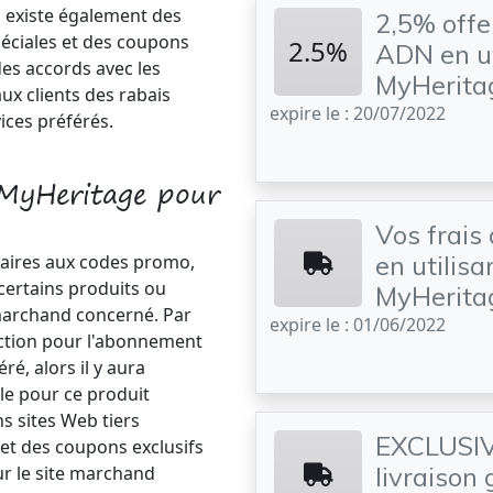
l existe également des
2,5% offer
péciales et des coupons
2.5%
ADN en ut
des accords avec les
MyHeritag
aux clients des rabais
expire le : 20/07/2022
ices préférés.
MyHeritage pour
Vos frais 
en utilis
laires aux codes promo,
 certains produits ou
MyHerita
 marchand concerné. Par
expire le : 01/06/2022
ction pour l'abonnement
é, alors il y aura
e pour ce produit
s sites Web tiers
EXCLUSIVI
et des coupons exclusifs
livraison 
ur le site marchand