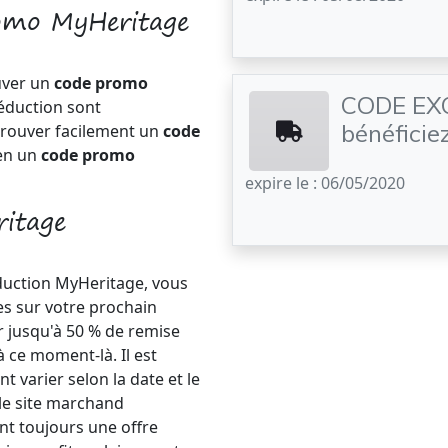
romo MyHeritage
uver un
code promo
CODE EXC
réduction sont
bénéficiez
trouver facilement un
code
en un
code promo
expire le : 06/05/2020
ritage
duction MyHeritage, vous
s sur votre prochain
r jusqu'à 50 % de remise
à ce moment-là. Il est
 varier selon la date et le
le site marchand
nt toujours une offre