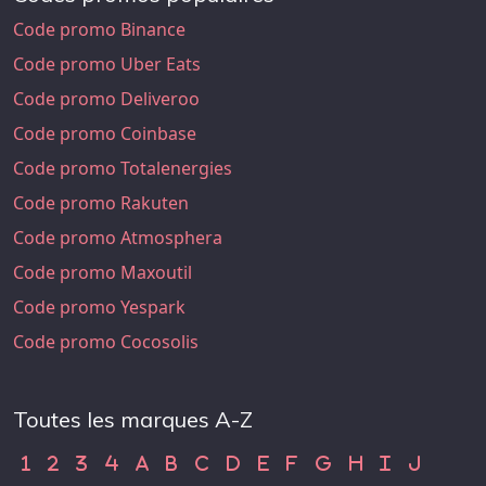
Code promo Binance
Code promo Uber Eats
Code promo Deliveroo
Code promo Coinbase
Code promo Totalenergies
Code promo Rakuten
Code promo Atmosphera
Code promo Maxoutil
Code promo Yespark
Code promo Cocosolis
Toutes les marques A-Z
Code Promo 1
Code Promo 2
Code Promo 3
Code Promo 4
Code Promo A
Code Promo B
Code Promo C
Code Promo D
Code Promo E
Code Promo F
Code Promo G
Code Promo H
Code Promo
Code Pr
1
2
3
4
A
B
C
D
E
F
G
H
I
J