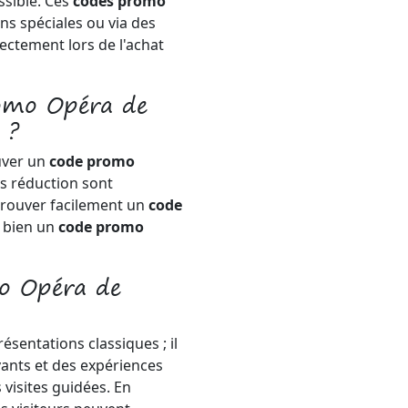
ssible. Ces
codes promo
ns spéciales ou via des
rectement lors de l'achat
romo Opéra de
 ?
uver un
code promo
es réduction sont
trouver facilement un
code
 bien un
code promo
mo Opéra de
ésentations classiques ; il
nts et des expériences
visites guidées. En