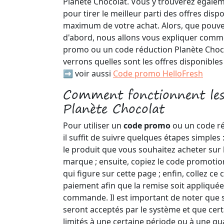
Planète Chocolat. Vous y trouverez égalem
pour tirer le meilleur parti des offres disp
maximum de votre achat. Alors, que pouve
d'abord, nous allons vous expliquer comme
promo ou un code réduction Planète Choco
verrons quelles sont les offres disponible
➡️ voir aussi
Code promo HelloFresh
Comment fonctionnent le
Planète Chocolat
Pour utiliser un
code promo
ou un code ré
il suffit de suivre quelques étapes simples 
le produit que vous souhaitez acheter sur le
marque ; ensuite, copiez le code promotio
qui figure sur cette page ; enfin, collez c
paiement afin que la remise soit appliqu
commande. Il est important de noter que s
seront acceptés par le système et que cer
limités à une certaine période ou à une qu