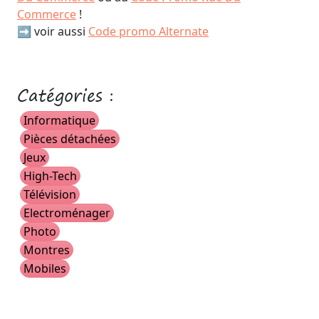
Commerce
!
➡️ voir aussi
Code promo Alternate
Catégories :
Informatique
Pièces détachées
Jeux
High-Tech
Télévision
Electroménager
Photo
Montres
Mobiles