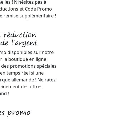
lles ! N’hésitez pas à
éductions et Code Promo
ne remise supplémentaire !
 réduction
de l'argent
mo disponibles sur notre
er la boutique en ligne
nt des promotions spéciales
en temps réel si une
arque allemande ! Ne ratez
leinement des offres
and !
es promo