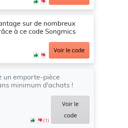
antage sur de nombreux
grâce à ce code Songmics
Voir le code
z un emporte-pièce
ans minimum d'achats !
Voir le
code
(1)