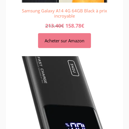
Samsung Galaxy A14 4G 64GB Black à prix
incroyable
213.40
€
158.78
€
Acheter sur Amazon