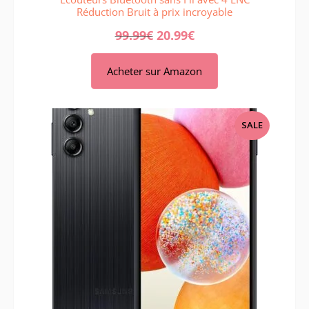
Réduction Bruit à prix incroyable
99.99
€
20.99
€
Acheter sur Amazon
PRODUCT
SALE
ON
SALE