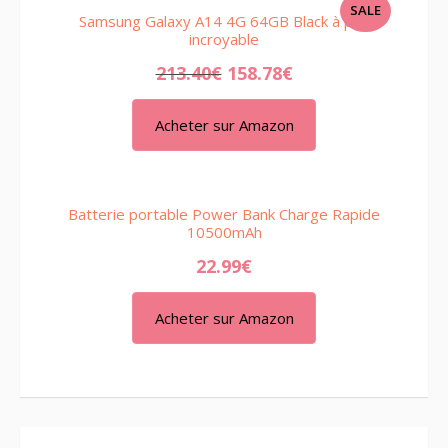
PRODUCT
SALE
Samsung Galaxy A14 4G 64GB Black à prix
ON
incroyable
SALE
213.40
€
158.78
€
Acheter sur Amazon
Batterie portable Power Bank Charge Rapide
10500mAh
22.99
€
Acheter sur Amazon