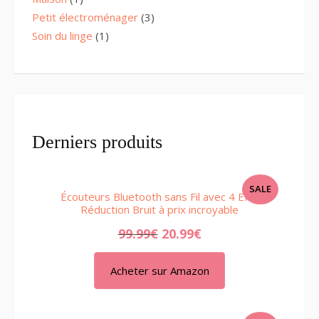
product
3
Petit électroménager
3
products
1
Soin du linge
1
product
Derniers produits
PRODUCT
SALE
Écouteurs Bluetooth sans Fil avec 4 ENC
ON
Réduction Bruit à prix incroyable
SALE
99.99
€
20.99
€
Acheter sur Amazon