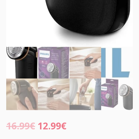
16.99
€
12.99
€