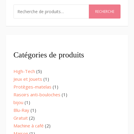
RECHERCHER
RECHERCHE
Catégories de produits
5
High-Tech
5
products
1
Jeux et Jouets
1
product
1
Protèges-matelas
1
product
1
Rasoirs anti-bouloches
1
product
1
bijou
1
product
1
Blu-Ray
1
product
2
Gratuit
2
products
2
Machine à café
2
products
1
Maison
1