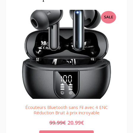
PRODUCT
SALE
ON
SALE
Écouteurs Bluetooth sans Fil avec 4 ENC
Réduction Bruit à prix incroyable
99.99
€
20.99
€