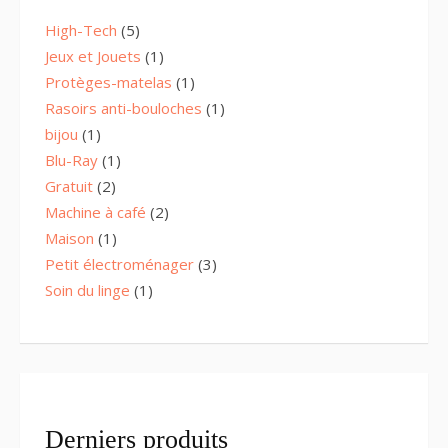
5
High-Tech
5
products
1
Jeux et Jouets
1
product
1
Protèges-matelas
1
product
1
Rasoirs anti-bouloches
1
product
1
bijou
1
product
1
Blu-Ray
1
product
2
Gratuit
2
products
2
Machine à café
2
products
1
Maison
1
product
3
Petit électroménager
3
products
1
Soin du linge
1
product
Derniers produits