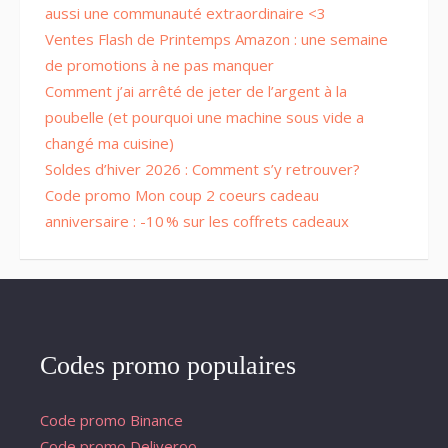
aussi une communauté extraordinaire <3
Ventes Flash de Printemps Amazon : une semaine
de promotions à ne pas manquer
Comment j’ai arrêté de jeter de l’argent à la
poubelle (et pourquoi une machine sous vide a
changé ma cuisine)
Soldes d’hiver 2026 : Comment s’y retrouver?
Code promo Mon coup 2 coeurs cadeau
anniversaire : -10 % sur les coffrets cadeaux
Codes promo populaires
Code promo Binance
Code promo Deliveroo