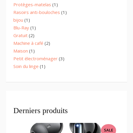
product
1
Protèges-matelas
1
product
1
Rasoirs anti-bouloches
1
product
1
bijou
1
product
1
Blu-Ray
1
product
2
Gratuit
2
products
2
Machine à café
2
products
1
Maison
1
product
3
Petit électroménager
3
products
1
Soin du linge
1
product
Derniers produits
PRODUCT
SALE