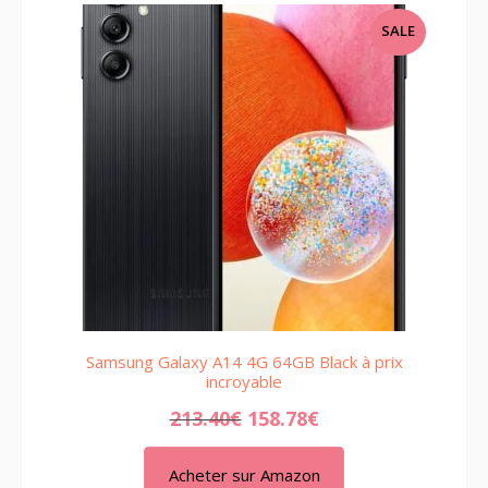
PRODUCT
SALE
ON
SALE
Samsung Galaxy A14 4G 64GB Black à prix
incroyable
213.40
€
158.78
€
Acheter sur Amazon