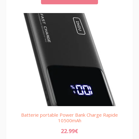
Batterie portable Power Bank Charge Rapide
10500mAh
22.99
€