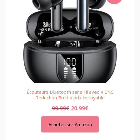
ON
SALE
Écouteurs Bluetooth sans Fil avec 4 ENC
Réduction Bruit à prix incroyable
99.99
€
20.99
€
Acheter sur Amazon