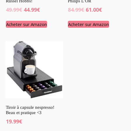
Russel Hobbs!
Philips L’OR
49.99
€
44.99
€
84.99
€
61.00
€
Acheter sur Amazon
Acheter sur Amazon
Tiroir à capsule nespresso!
Beau et pratique <3
19.99
€