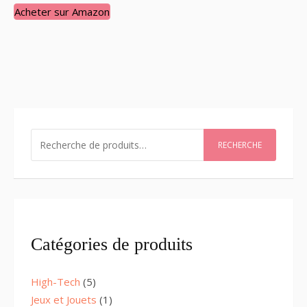
Acheter sur Amazon
RECHERCHER
RECHERCHE
Catégories de produits
5
High-Tech
5
products
1
Jeux et Jouets
1