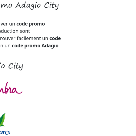
omo Adagio City
uver un
code promo
éduction sont
trouver facilement un
code
en un
code promo Adagio
io City