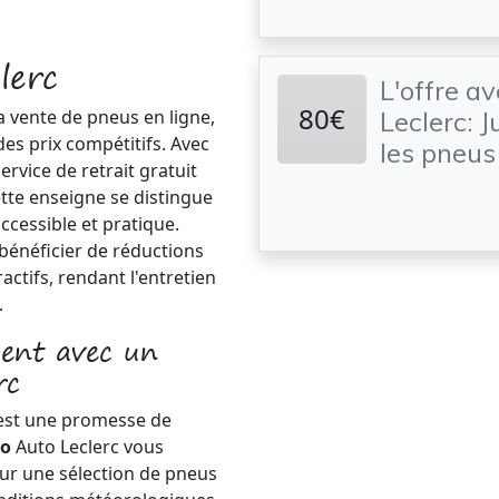
lerc
L'offre a
80€
a vente de pneus en ligne,
Leclerc: 
es prix compétitifs. Avec
les pneu
rvice de retrait gratuit
ette enseigne se distingue
ccessible et pratique.
t bénéficier de réductions
ctifs, rendant l'entretien
.
gent avec un
rc
est une promesse de
mo
Auto Leclerc vous
sur une sélection de pneus