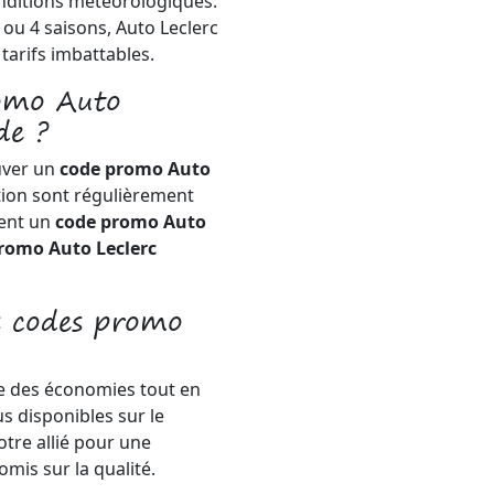
onditions météorologiques.
ou 4 saisons, Auto Leclerc
tarifs imbattables.
romo Auto
de ?
uver un
code promo Auto
tion sont régulièrement
ment un
code promo Auto
romo Auto Leclerc
s codes promo
e des économies tout en
s disponibles sur le
otre allié pour une
is sur la qualité.