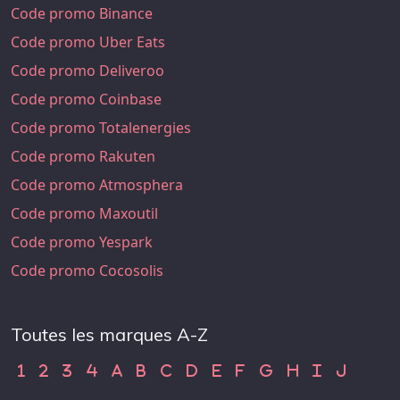
Code promo Binance
Code promo Uber Eats
Code promo Deliveroo
Code promo Coinbase
Code promo Totalenergies
Code promo Rakuten
Code promo Atmosphera
Code promo Maxoutil
Code promo Yespark
Code promo Cocosolis
Toutes les marques A-Z
Code Promo 1
Code Promo 2
Code Promo 3
Code Promo 4
Code Promo A
Code Promo B
Code Promo C
Code Promo D
Code Promo E
Code Promo F
Code Promo G
Code Promo H
Code Promo
Code Pr
1
2
3
4
A
B
C
D
E
F
G
H
I
J