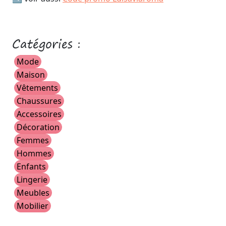
Catégories :
Mode
Maison
Vêtements
Chaussures
Accessoires
Décoration
Femmes
Hommes
Enfants
Lingerie
Meubles
Mobilier