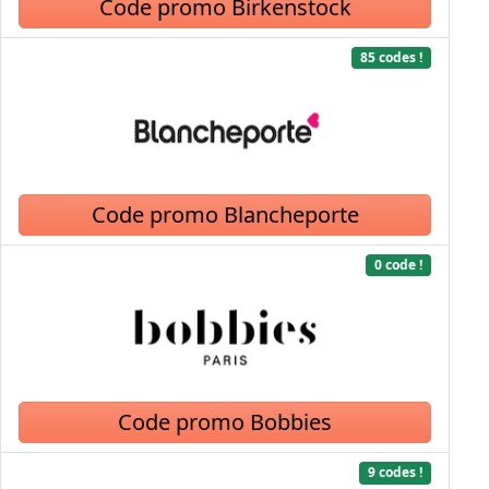
Code promo Birkenstock
85 codes !
Code promo Blancheporte
0 code !
Code promo Bobbies
9 codes !