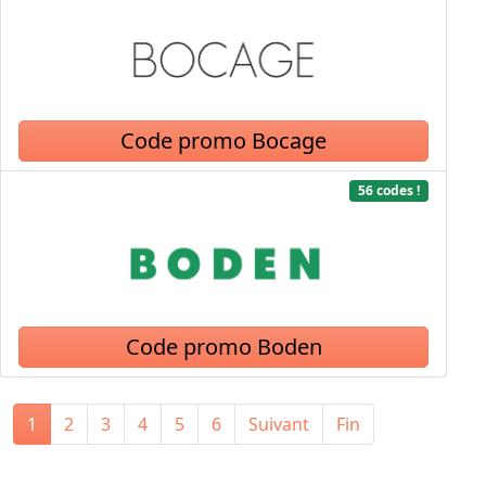
Code promo Bocage
56 codes !
Code promo Boden
1
2
3
4
5
6
Suivant
Fin