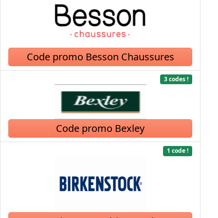
Code promo Besson Chaussures
3 codes !
Code promo Bexley
1 code !