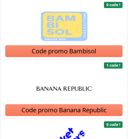
0 code !
Code promo Bambisol
1 code !
Code promo Banana Republic
0 code !