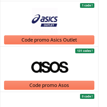
1 code !
Code promo Asics Outlet
131 codes !
Code promo Asos
0 code !