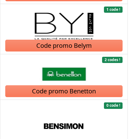
1 code !
Code promo Belym
2 codes !
Code promo Benetton
0 code !