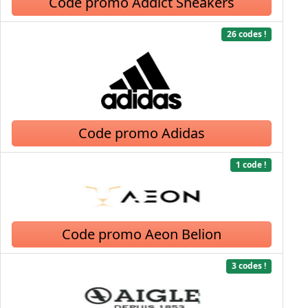
Code promo Addict Sneakers
26 codes !
Code promo Adidas
1 code !
Code promo Aeon Belion
3 codes !