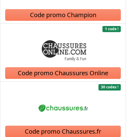
Code promo Champion
1 code !
Code promo Chaussures Online
30 codes !
Code promo Chaussures.fr