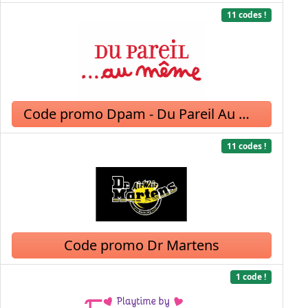
11 codes !
Code promo Dpam - Du Pareil Au Même
11 codes !
Code promo Dr Martens
1 code !