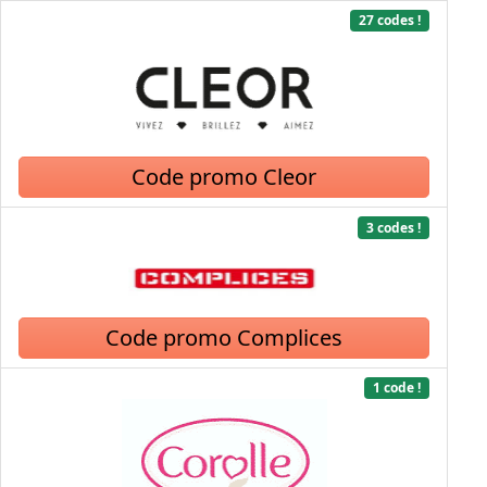
27 codes !
Code promo Cleor
3 codes !
Code promo Complices
1 code !