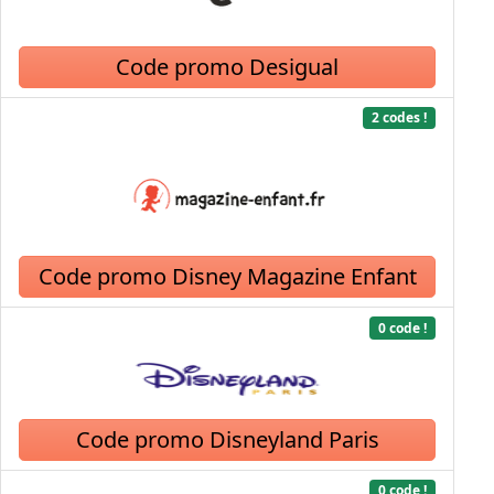
Code promo Desigual
2 codes !
Code promo Disney Magazine Enfant
0 code !
Code promo Disneyland Paris
0 code !