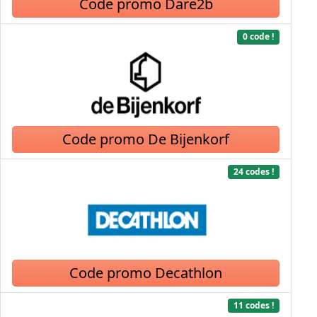
Code promo Dare2b
0 code !
Code promo De Bijenkorf
24 codes !
Code promo Decathlon
11 codes !