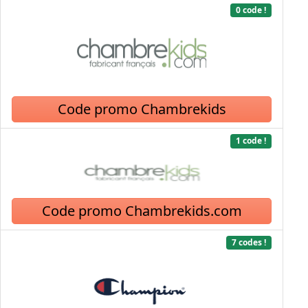
0 code !
Code promo Chambrekids
1 code !
Code promo Chambrekids.com
7 codes !