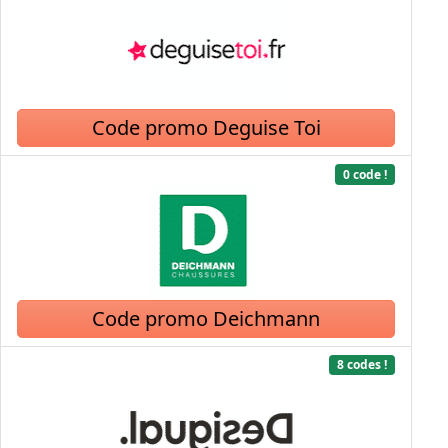
Code promo Deguise Toi
0 code !
Code promo Deichmann
8 codes !