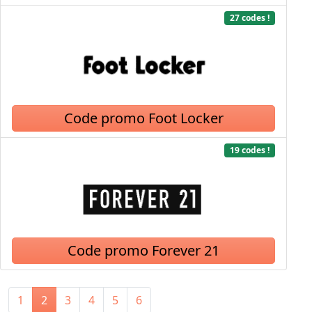
27 codes !
Code promo Foot Locker
19 codes !
Code promo Forever 21
1
2
3
4
5
6