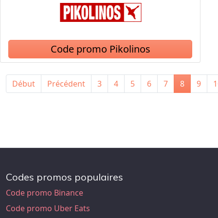
Code promo Pikolinos
Début
Précédent
3
4
5
6
7
8
9
1
Codes promos populaires
Code promo Binance
Code promo Uber Eats