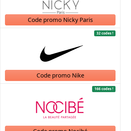
Code promo Nicky Paris
32 codes !
Code promo Nike
166 codes !