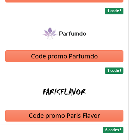
1 code !
Code promo Parfumdo
1 code !
Code promo Paris Flavor
6 codes !