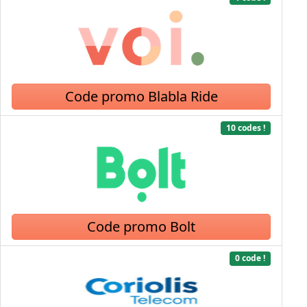
Code promo Blabla Ride
10 codes !
Code promo Bolt
0 code !