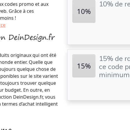
10% de r
aux codes promo et aux
10%
web. Grâce à ces
 moins !
rce
on DeinDesign.fr
uits originaux qui ont été
15% de ra
monde entier. Quelle que
15%
ce code 
 toujours quelque chose de
minimum 
isponibles sur le site varient
 toujours trouver quelque
ur budget. En outre, en
uction DeinDesign.fr, vous
termes d’achat intelligent