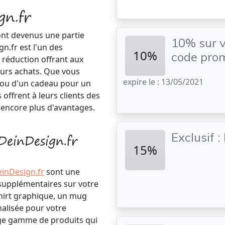
n.fr
ont devenus une partie
10% sur v
n.fr est l'un des
10%
code pro
 réduction offrant aux
eurs achats. Que vous
expire le : 13/05/2021
e ou d'un cadeau pour un
s offrent à leurs clients des
encore plus d'avantages.
Exclusif 
einDesign.fr
15%
inDesign.fr
sont une
supplémentaires sur votre
shirt graphique, un mug
lisée pour votre
rge gamme de produits qui