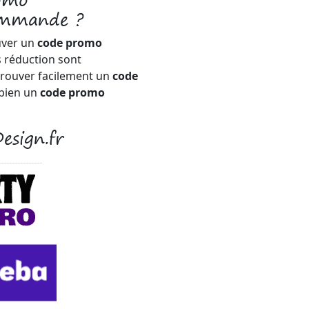
romo
commande ?
uver un
code promo
s réduction sont
trouver facilement un
code
bien un
code promo
esign.fr