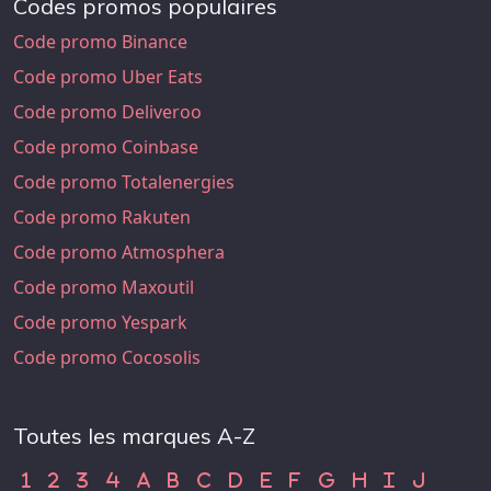
Codes promos populaires
Code promo Binance
Code promo Uber Eats
Code promo Deliveroo
Code promo Coinbase
Code promo Totalenergies
Code promo Rakuten
Code promo Atmosphera
Code promo Maxoutil
Code promo Yespark
Code promo Cocosolis
Toutes les marques A-Z
Code Promo 1
Code Promo 2
Code Promo 3
Code Promo 4
Code Promo A
Code Promo B
Code Promo C
Code Promo D
Code Promo E
Code Promo F
Code Promo G
Code Promo H
Code Promo
Code Pr
1
2
3
4
A
B
C
D
E
F
G
H
I
J