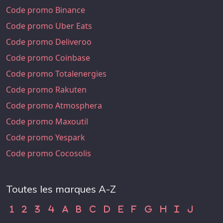
Code promo Binance
Code promo Uber Eats
Code promo Deliveroo
Code promo Coinbase
Code promo Totalenergies
Code promo Rakuten
Code promo Atmosphera
Code promo Maxoutil
Code promo Yespark
Code promo Cocosolis
Toutes les marques A-Z
Code Promo 1
Code Promo 2
Code Promo 3
Code Promo 4
Code Promo A
Code Promo B
Code Promo C
Code Promo D
Code Promo E
Code Promo F
Code Promo G
Code Promo H
Code Promo
Code Pr
1
2
3
4
A
B
C
D
E
F
G
H
I
J