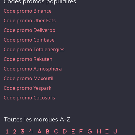
Codes promos populaires
Code promo Binance
Code promo Uber Eats
Code promo Deliveroo
Code promo Coinbase
Code promo Totalenergies
Code promo Rakuten
Code promo Atmosphera
Code promo Maxoutil
Code promo Yespark
Code promo Cocosolis
Toutes les marques A-Z
Code Promo 1
Code Promo 2
Code Promo 3
Code Promo 4
Code Promo A
Code Promo B
Code Promo C
Code Promo D
Code Promo E
Code Promo F
Code Promo G
Code Promo H
Code Promo
Code Pr
1
2
3
4
A
B
C
D
E
F
G
H
I
J