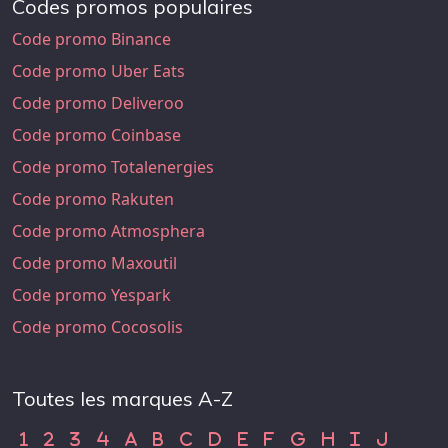
Codes promos populaires
Code promo Binance
Code promo Uber Eats
Code promo Deliveroo
Code promo Coinbase
Code promo Totalenergies
Code promo Rakuten
Code promo Atmosphera
Code promo Maxoutil
Code promo Yespark
Code promo Cocosolis
Toutes les marques A-Z
Code Promo 1
Code Promo 2
Code Promo 3
Code Promo 4
Code Promo A
Code Promo B
Code Promo C
Code Promo D
Code Promo E
Code Promo F
Code Promo G
Code Promo H
Code Promo
Code Pr
1
2
3
4
A
B
C
D
E
F
G
H
I
J