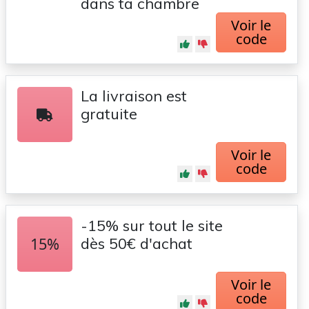
dans ta chambre
Voir le
code
La livraison est
gratuite
Voir le
code
-15% sur tout le site
15%
dès 50€ d'achat
Voir le
code