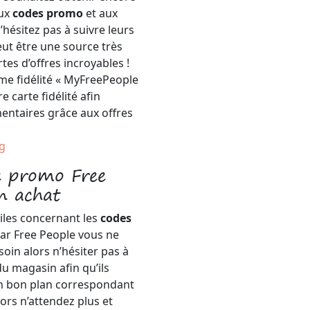
aux
codes promo
et aux
hésitez pas à suivre leurs
eut être une source très
es d’offres incroyables !
e fidélité « MyFreePeople
e carte fidélité afin
entaires grâce aux offres
g
 promo Free
n achat
tiles concernant les
codes
par Free People vous ne
oin alors n’hésiter pas à
du magasin afin qu’ils
n bon plan correspondant
ors n’attendez plus et