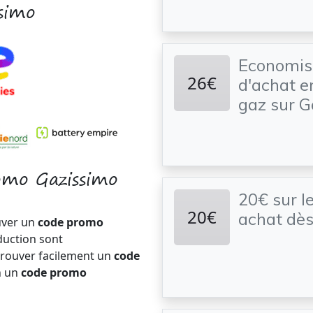
ssimo
Economise
26€
d'achat e
gaz sur G
omo Gazissimo
20€ sur l
20€
achat dès
uver un
code promo
duction sont
trouver facilement un
code
n un
code promo