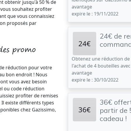
ent obtenir jusqu'à 50 % de
avantage
 vous souhaitez profiter
expire le : 19/11/2022
tant que vous connaissiez
ion proposés par
24€ de re
24€
command
odes promo
Obtenez une réduction de
l'achat de 4 bouteilles ave
de réduction pour votre
avantage
au bon endroit ! Nous
expire le : 30/10/2022
dont vous avez besoin
el ou code réduction
issiez profiter de remises
36€ offer
l existe différents types
36€
partir de 
ponibles chez Gazissimo,
cadeau !