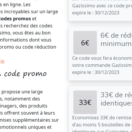
 en ligne. Les
Gazissimo avec ce code p
 incroyables sur un large
expire le : 30/12/2023
codes promos
et
us recherchez des codes
simo, vous êtes au bon
6€ de rédu
 informations dont vous
6€
minimum 
e promo ou code réduction
Ce code vous fera économi
ie
votre commande Gazissi
un code promo
expire le : 30/12/2023
i propose une large
33€ de ré
nts, notamment des
33€
identique
énagers, des produits
ls offrent souvent à leurs
Economisez 33€ de remise 
emises supplémentaires sur
d'au moins 5 bouteilles de
romotionnels uniques et
identiques sur Gazissimo 