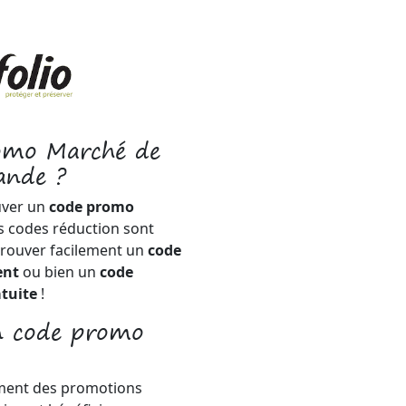
romo Marché de
ande ?
uver un
code promo
es codes réduction sont
trouver facilement un
code
ent
ou bien un
code
atuite
!
un code promo
mment des promotions