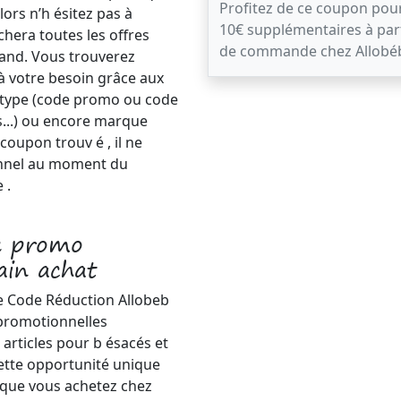
Profitez de ce coupon po
ors n’h ésitez pas à
10€ supplémentaires à par
chera toutes les offres
de commande chez Allobé
hand. Vous trouverez
à votre besoin grâce aux
 : type (code promo ou code
ts...) ou encore marque
 coupon trouv é , il ne
onnel au moment du
 .
e promo
ain achat
e Code Réduction Allobeb
 promotionnelles
 articles pour b ésacés et
 cette opportunité unique
rsque vous achetez chez