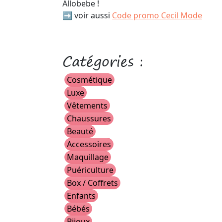
Allobebe !
➡️ voir aussi
Code promo Cecil Mode
Catégories :
Cosmétique
Luxe
Vêtements
Chaussures
Beauté
Accessoires
Maquillage
Puériculture
Box / Coffrets
Enfants
Bébés
Bijoux