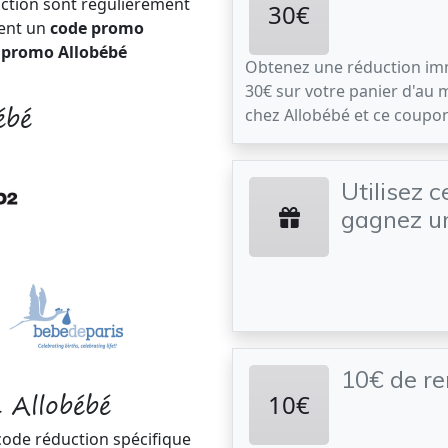
uction sont régulièrement
30€
ment un
code promo
 promo Allobébé
Obtenez une réduction im
30€ sur votre panier d'au 
ébé
chez Allobébé et ce coupo
Utilisez 
gagnez un
10€ de r
 Allobébé
10€
code réduction spécifique