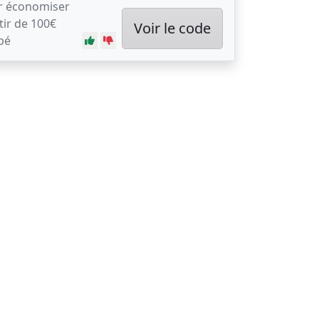
ur économiser
tir de 100€
Voir le code
bé