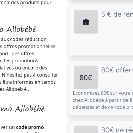
tenir des produits pour
5 € de re
o Allobébé
 aux codes réduction
es offres promotionnelles
and : des offres
i des promotions
atives ou encore des
80€ offer
 N'hésitez pas à consulter
80€
z être informés en temps
z Allobeb é .
Economisez 80€ sur votr
chez Allobébé à partir de 
omo Allobébé
dépensés et de ce code p
uver un
code promo
30€ de ré