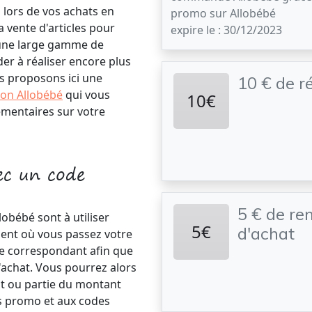
lors de vos achats en
promo sur Allobébé
la vente d'articles pour
expire le : 30/12/2023
 une large gamme de
der à réaliser encore plus
us proposons ici une
10 € de r
ion Allobébé
qui vous
10€
émentaires sur votre
ec un code
5 € de re
lobébé sont à utiliser
5€
d'achat
ent où vous passez votre
de correspondant afin que
d'achat. Vous pourrez alors
ut ou partie du montant
s promo et aux codes