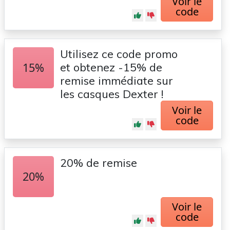
Voir le
code
Utilisez ce code promo
15%
et obtenez -15% de
remise immédiate sur
les casques Dexter !
Voir le
code
20% de remise
20%
Voir le
code