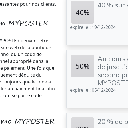
40 % sur 
éressantes pour nos clients.
40%
tion MYPOSTER
expire le : 19/12/2024
YPOSTER peuvent être
 site web de la boutique
onnel ou un code de
Au cours 
onnel approprié dans la
50%
de jusqu'
de paiement. Une fois que
second pr
iquement déduite du
MYPOST
 toujours que le code a
er au paiement final afin
expire le : 05/12/2024
 promise par le code
promo MYPOSTER
20 % de 