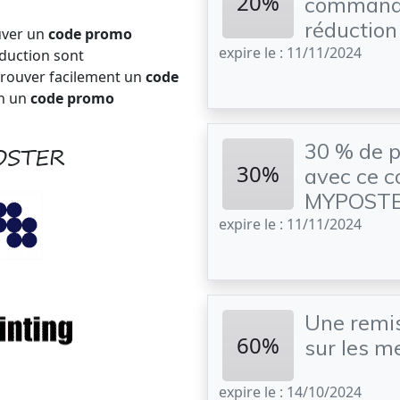
20%
commande
réductio
uver un
code promo
expire le : 11/11/2024
éduction sont
trouver facilement un
code
n un
code promo
30 % de p
POSTER
30%
avec ce c
MYPOST
expire le : 11/11/2024
Une remis
60%
sur les m
expire le : 14/10/2024