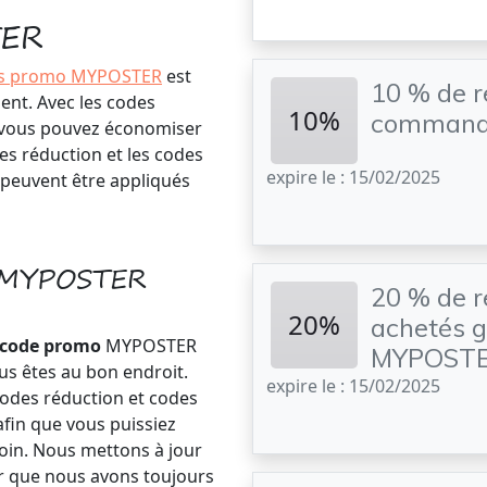
TER
s promo MYPOSTER
est
10 % de r
ent. Avec les codes
10%
command
 vous pouvez économiser
s réduction et les codes
expire le : 15/02/2025
 peuvent être appliqués
o MYPOSTER
20 % de r
20%
achetés g
code promo
MYPOSTER
MYPOST
s êtes au bon endroit.
expire le : 15/02/2025
codes réduction et codes
fin que vous puissiez
oin. Nous mettons à jour
r que nous avons toujours