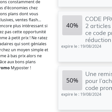
lions constamment de
us d'économies chez
bons plans dont vous
CODE PRO
clusives, ventes flash…
40%
2 article
ncore plus intéressant si
ez pas cette opportunité
ce code p
e à petit prix ! Ne ratez
réduction
daires qui sont géniales
expire le : 19/08/2024
erchez un moyen simple et
me à bas prix alors ne
râce aux bons plans
Promo
Myposter !
Une remi
50%
pour l’ach
code pro
expire le : 19/08/2024