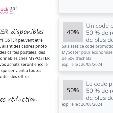
Un code 
R disponibles
40%
50 % de r
de plus d
YPOSTER peuvent être
, allant des cadres photo
Saisissez ce code promoti
des cartes postales, des
Myposter pour économiser
raisonnables chez MYPOSTER
de 50€ d'achats
 vos achats seront encore
expire le : 26/08/2024
 qui convient à toutes
fiter des offres
Le code p
50%
50 % de r
es réduction
de plus d
expire le : 26/08/2024