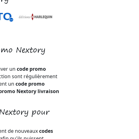
omo Nextory
uver un
code promo
ction sont régulièrement
ment un
code promo
promo Nextory livraison
Nextory pour
ent de nouveaux
codes
afin qu'ils puissent