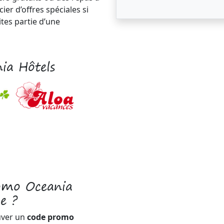
er d’offres spéciales si
ites partie d’une
ia Hôtels
omo Oceania
e ?
uver un
code promo