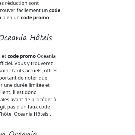
es réduction sont
trouver facilement un
code
 bien un
code promo
Oceania Hôtels
n et
code promo
Oceania
officiel. Vous y trouverez
in : tarifs actuels, offres
mportant de noter que
r une durée limitée et
ient. Il est donc
rales avant de procéder à
’agit pas d’un faux code
’hôtel Oceania Hôtels .
on Oceania