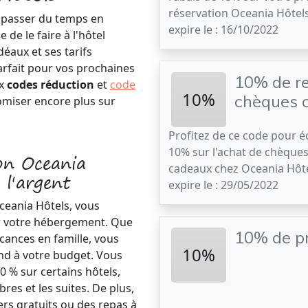
réservation Oceania Hôtel
r passer du temps en
expire le : 16/10/2022
 de le faire à l'hôtel
éaux et ses tarifs
arfait pour vos prochaines
10% de re
ux
codes réduction
et
code
10%
chèques 
omiser encore plus sur
Profitez de ce code pour 
10% sur l'achat de chèques
on Oceania
cadeaux chez Oceania Hôt
 l'argent
expire le : 29/05/2022
ceania Hôtels, vous
ur votre hébergement. Que
10% de pr
cances en famille, vous
10%
nd à votre budget. Vous
0 % sur certains hôtels,
res et les suites. De plus,
ers gratuits ou des repas à