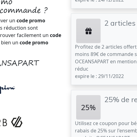
romo
 commande ?
uver un
code promo
2 article
es réduction sont
trouver facilement un
code
 bien un
code promo
Profitez de 2 articles offer
moins 89€ de commande s
EANSAPART
OCEANSAPART en mentionn
réduc
expire le : 29/11/2022
25% de re
25%
Utilisez ce coupon pour bé
rabais de 25% sur l'ensem