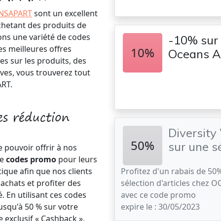
NSAPART
sont un excellent
chetant des produits de
ns une variété de codes
-10% sur 
s meilleures offres
10%
Oceans A
s sur les produits, des
ves, vous trouverez tout
ART.
s réduction
Diversity
50%
sur une s
pouvoir offrir à nos
de
codes promo
pour leurs
ique afin que nos clients
Profitez d'un rabais de 50
achats et profiter des
sélection d'articles chez
. En utilisant ces codes
avec ce code promo
squ'à 50 % sur votre
expire le : 30/05/2023
exclusif « Cashback »,