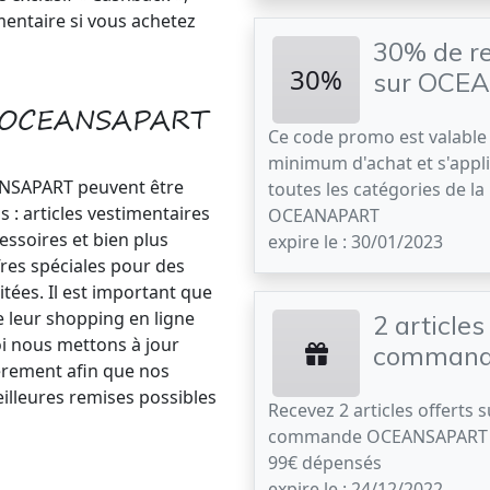
ntaire si vous achetez
30% de re
30%
sur OCE
o OCEANSAPART
Ce code promo est valable
minimum d'achat et s'appl
NSAPART peuvent être
toutes les catégories de l
s : articles vestimentaires
OCEANAPART
ssoires et bien plus
expire le : 30/01/2023
res spéciales pour des
itées. Il est important que
e leur shopping en ligne
2 articles
oi nous mettons à jour
comman
èrement afin que nos
eilleures remises possibles
Recevez 2 articles offerts s
commande OCEANSAPART à
99€ dépensés
expire le : 24/12/2022