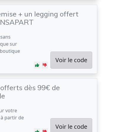
mise + un legging offert
ANSAPART
 sans
ique sur
a boutique
Voir le code
 offerts dès 99€ de
de
ur votre
 partir de
Voir le code