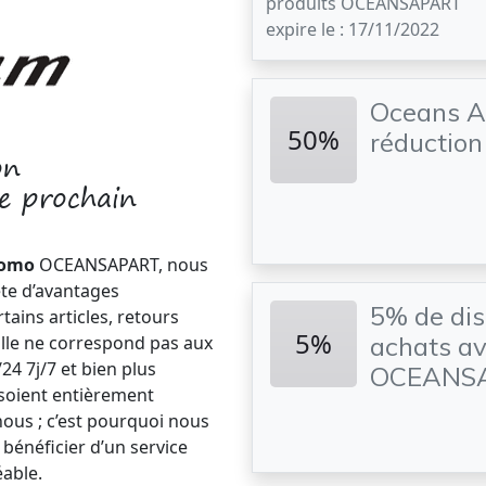
produits OCEANSAPART
expire le : 17/11/2022
Oceans A
50%
réduction
on
 prochain
romo
OCEANSAPART, nous
e d’avantages
5% de dis
tains articles, retours
5%
achats av
aille ne correspond pas aux
/24 7j/7 et bien plus
OCEANS
 soient entièrement
 nous ; c’est pourquoi nous
 bénéficier d’un service
able.