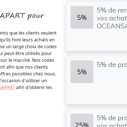
5% de re
SAPART pour
5%
vos achat
OCEANS
s que les clients veulent
qu’ils font leurs achats en
ose un large choix de codes
peut être utilisés pour
s sur le marché. Nos codes
5% de pro
t afin que nos clients
5%
offres possibles chez nous.
occasion d'utiliser un
SAPART
afin d'obtenir les
5% de pro
25%
vos achat