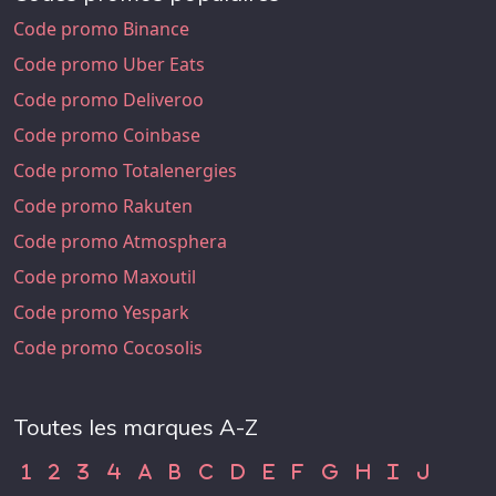
Code promo Binance
Code promo Uber Eats
Code promo Deliveroo
Code promo Coinbase
Code promo Totalenergies
Code promo Rakuten
Code promo Atmosphera
Code promo Maxoutil
Code promo Yespark
Code promo Cocosolis
Toutes les marques A-Z
Code Promo 1
Code Promo 2
Code Promo 3
Code Promo 4
Code Promo A
Code Promo B
Code Promo C
Code Promo D
Code Promo E
Code Promo F
Code Promo G
Code Promo H
Code Promo
Code Pr
1
2
3
4
A
B
C
D
E
F
G
H
I
J