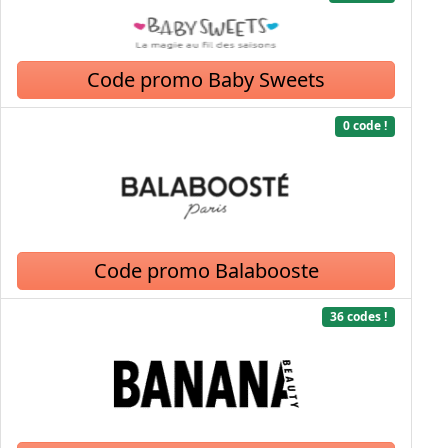
Code promo Baby Sweets
0 code !
Code promo Balabooste
36 codes !