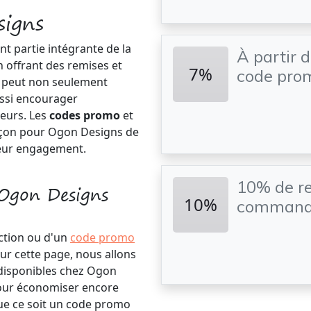
igns
nt partie intégrante de la
À partir 
 offrant des remises et
7%
code prom
s peut non seulement
ussi encourager
teurs. Les
codes promo
et
façon pour Ogon Designs de
 leur engagement.
10% de re
Ogon Designs
10%
commande
uction ou d'un
code promo
Sur cette page, nous allons
 disponibles chez Ogon
 pour économiser encore
ue ce soit un code promo