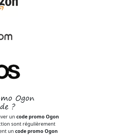
romo Ogon
de ?
uver un
code promo Ogon
ction sont régulièrement
ment un
code promo Ogon