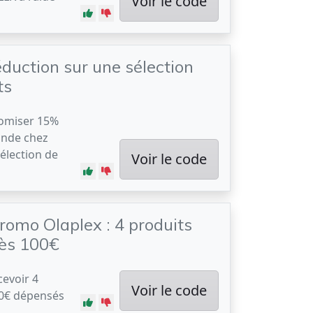
Voir le code
duction sur une sélection
ts
nomiser 15%
ande chez
élection de
Voir le code
romo Olaplex : 4 produits
dès 100€
cevoir 4
Voir le code
00€ dépensés