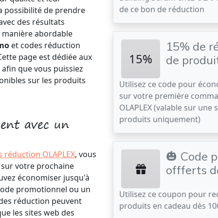
de ce bon de réduction
a possibilité de prendre
avec des résultats
ne manière abordable
15% de ré
omo
et codes réduction
15%
ette page est dédiée aux
de produi
, afin que vous puissiez
onibles sur les produits
Utilisez ce code pour éco
sur votre première comm
OLAPLEX (valable sur une s
gent avec un
produits uniquement)
s réduction OLAPLEX
, vous
🎃 Code p
 sur votre prochaine
offferts 
vez économiser jusqu'à
 code promotionnel ou un
Utilisez ce coupon pour re
odes réduction peuvent
produits en cadeau dès 1
que les sites web des