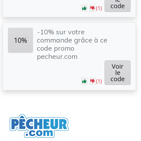
code
(1)
-10% sur votre
10%
commande grâce à ce
code promo
pecheur.com
Voir
le
code
(1)