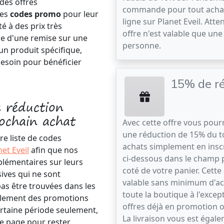
 des offres
commande pour tout acha
des
codes promo
pour leur
ligne sur Planet Eveil. Atten
é à des prix très
offre n'est valable que une 
he d'une remise sur une
personne.
n produit spécifique,
besoin pour bénéficier
15% de r
 réduction
rochain achat
Avec cette offre vous pour
une réduction de 15% du to
e liste de codes
achats simplement en inscr
et Eveil
afin que nos
ci-dessous dans le champ
plémentaires sur leurs
coté de votre panier. Cette 
sives qui ne sont
valable sans minimum d'ac
pas être trouvées dans les
toute la boutique à l'excep
lement des promotions
offres déjà en promotion o
ertaine période seulement,
La livraison vous est égale
te page pour rester