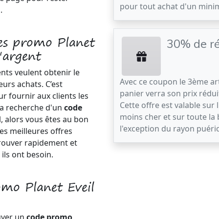
pour tout achat d'un mini
.
es promo Planet
30% de r
'argent
nts veulent obtenir le
Avec ce coupon le 3ème art
eurs achats. C’est
panier verra son prix rédui
r fournir aux clients les
Cette offre est valable sur l'
 la recherche d'un
code
moins cher et sur toute la
, alors vous êtes au bon
l'exception du rayon puéric
es meilleures offres
trouver rapidement et
ils ont besoin.
mo Planet Eveil
uver un
code promo