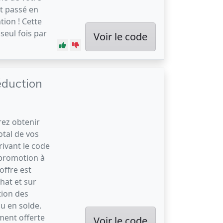
t passé en
tion ! Cette
seul fois par
Voir le code
éduction
rez obtenir
tal de vos
ivant le code
 promotion à
offre est
hat et sur
tion des
u en solde.
ment offerte
Voir le code