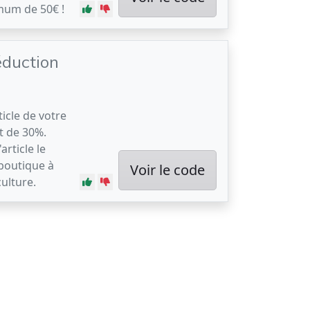
mum de 50€ !
éduction
icle de votre
t de 30%.
article le
 boutique à
Voir le code
ulture.