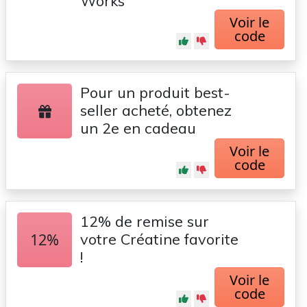
Works
Voir le
code
Pour un produit best-
seller acheté, obtenez
un 2e en cadeau
Voir le
code
12% de remise sur
12%
votre Créatine favorite
!
Voir le
code