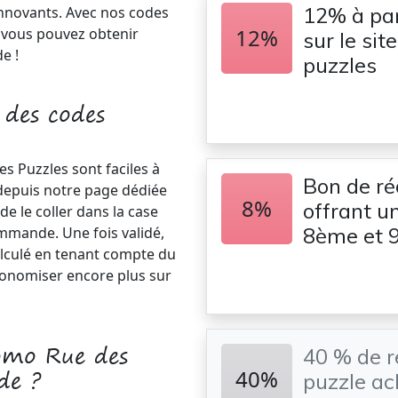
12% à par
innovants. Avec nos codes
12%
 vous pouvez obtenir
sur le si
e !
puzzles
 des codes
es Puzzles sont faciles à
Bon de ré
té depuis notre page dédiée
8%
offrant u
e le coller dans la case
8ème et 
ommande. Une fois validé,
lculé en tenant compte du
conomiser encore plus sur
omo Rue des
40 % de r
de ?
40%
puzzle ac