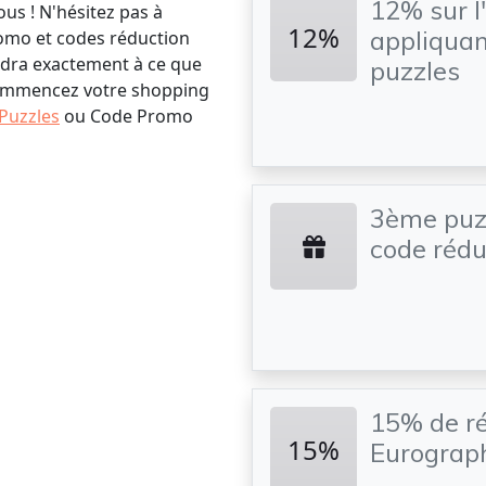
12% sur l
us ! N'hésitez pas à
12%
appliquan
omo et codes réduction
ndra exactement à ce que
puzzles
 commencez votre shopping
Puzzles
ou Code Promo
3ème puzz
code rédu
15% de r
15%
Eurograp