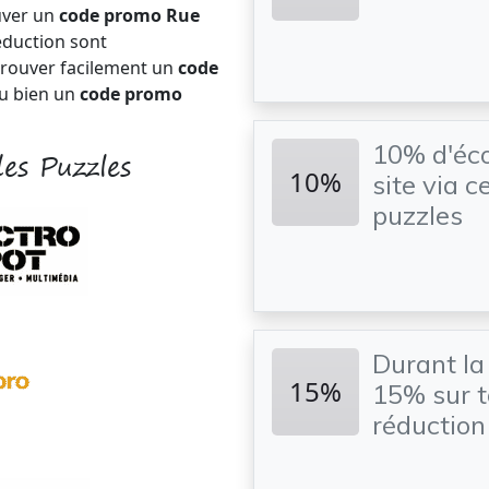
uver un
code promo Rue
éduction sont
trouver facilement un
code
u bien un
code promo
10% d'éco
es Puzzles
10%
site via 
puzzles
Durant la
15%
15% sur t
réduction