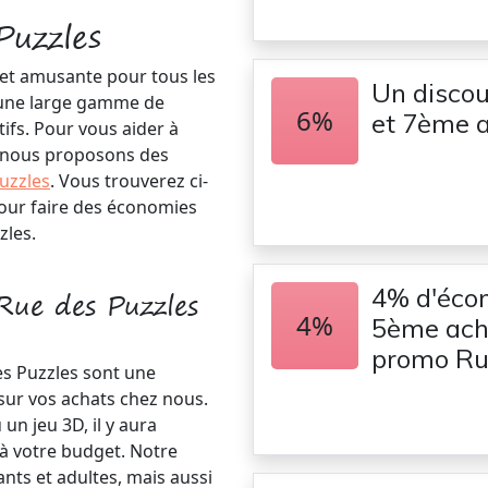
Puzzles
e et amusante pour tous les
Un discou
 une large gamme de
6%
et 7ème 
tifs. Pour vous aider à
, nous proposons des
uzzles
. Vous trouverez ci-
pour faire des économies
zles.
4% d'écon
Rue des Puzzles
4%
5ème acha
promo Ru
s Puzzles sont une
sur vos achats chez nous.
un jeu 3D, il y aura
à votre budget. Notre
nts et adultes, mais aussi