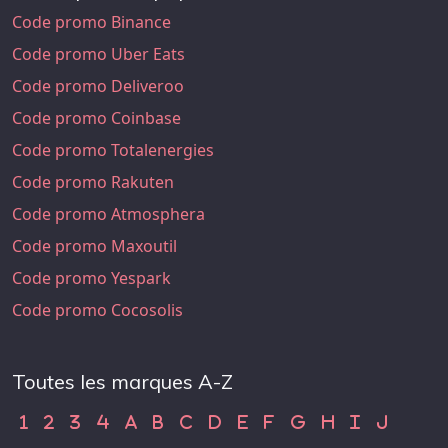
Code promo Binance
Code promo Uber Eats
Code promo Deliveroo
Code promo Coinbase
Code promo Totalenergies
Code promo Rakuten
Code promo Atmosphera
Code promo Maxoutil
Code promo Yespark
Code promo Cocosolis
Toutes les marques A-Z
Code Promo 1
Code Promo 2
Code Promo 3
Code Promo 4
Code Promo A
Code Promo B
Code Promo C
Code Promo D
Code Promo E
Code Promo F
Code Promo G
Code Promo H
Code Promo
Code Pr
1
2
3
4
A
B
C
D
E
F
G
H
I
J